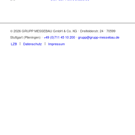
© 2026 GRUPP MESSEBAU GmbH & Co. KG ⋅ Dreifelderstr. 24 ⋅ 70599
Stuttgart (Plieningen) ⋅
+49 (0)711 45 10 200
⋅
grupp@grupp-messebau.de
LZB
Datenschutz
Impressum